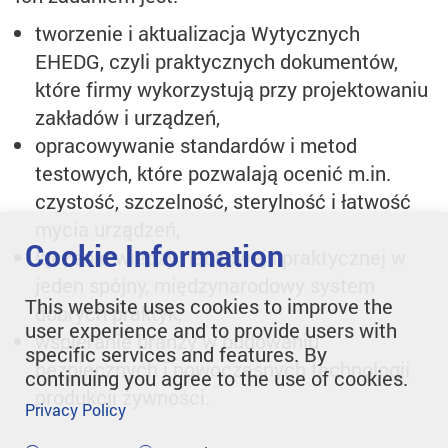
tworzenie i aktualizacja Wytycznych
EHEDG, czyli praktycznych dokumentów,
które firmy wykorzystują przy projektowaniu
zakładów i urządzeń,
opracowywanie standardów i metod
testowych, które pozwalają ocenić m.in.
czystość, szczelność, sterylność i łatwość
mycia urządzeń,
Cookie Information
łączenie wiedzy naukowej i praktycznej w
jeden spójny, międzynarodowy system
This website uses cookies to improve the
dobrych praktyk,
user experience and to provide users with
wspieranie branży w budowaniu
specific services and features. By
bezpiecznych i nowoczesnych technologii
continuing you agree to the use of cookies.
produkcji żywności.
Privacy Policy