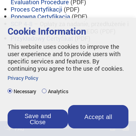
Evaluation Procedure
(PDF)
Proces Certyfikacji
(PDF)
Ponowna Certyfikacja
(PDF)
SCP 4‑8
– Opłaty za nadanie, przedłużenie i
Cookie Information
odnowienie certyfikatów EHEDG (PDF)
Przykładowy Certyfikat
(PDF)
This website uses cookies to improve the
user experience and to provide users with
specific services and features. By
continuing you agree to the use of cookies.
Privacy Policy
Necessary
Analytics
Save and
Accept all
Close
FAQ