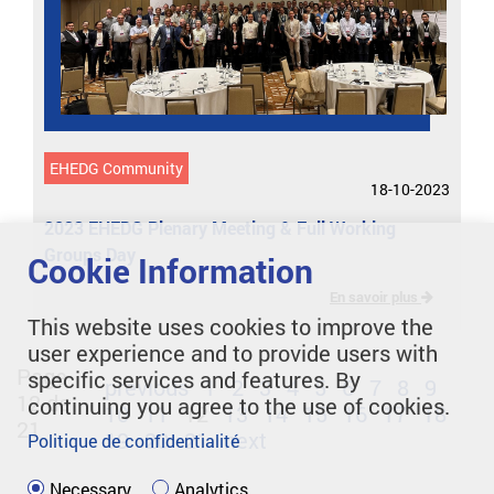
EHEDG Community
18-10-2023
2023 EHEDG Plenary Meeting & Full Working
Groups Day
Cookie Information
En savoir plus
This website uses cookies to improve the
user experience and to provide users with
Page
specific services and features. By
previous
1
2
3
4
5
6
7
8
9
12 de
continuing you agree to the use of cookies.
10
11
12
13
14
15
16
17
18
21
19
20
21
next
Politique de confidentialité
Necessary
Analytics