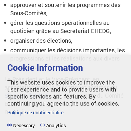
approuver et soutenir les programmes des
Sous-Comités,
gérer les questions opérationnelles au
quotidien grâce au Secrétariat EHEDG,
organiser des élections,
communiquer les décisions importantes, les
progressions et les réalisations aux divers
Cookie Information
membres.
Le Président et le Vice-Président, en
This website uses cookies to improve the
association avec le Trésorier et assistés du
user experience and to provide users with
Siege de l’EHEDG
, agissent au nom du Comité
specific services and features. By
continuing you agree to the use of cookies.
Exécutif pour la gestion opérationnelle de
l’organisation.
Politique de confidentialité
Necessary
Analytics