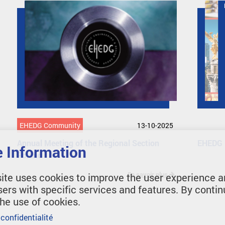
EHEDG Community
13-10-2025
Annual Meeting of the Regional Section
EHEDG 
 Information
Poland
En savoir plus
ite uses cookies to improve the user experience a
sers with specific services and features. By contin
the use of cookies.
 confidentialité