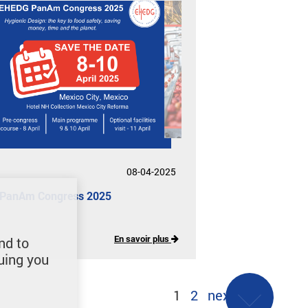
08-04-2025
PanAm Congress 2025
En savoir plus
nd to
uing you
1
2
next