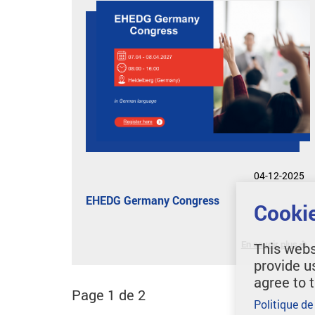
04-12-2025
EHEDG Germany Congress
Cookie
En savoir plus
This webs
provide u
agree to 
Page 1 de 2
Politique de