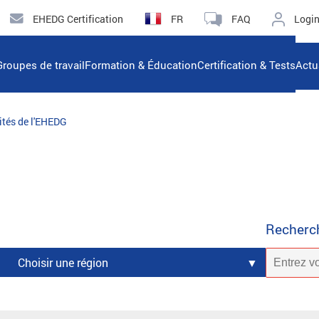
EHEDG Certification
FR
FAQ
Logi
Groupes de travail
Formation & Éducation
Certification & Tests
Actu
ités de l'EHEDG
Recherc
Choisir une région