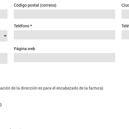
Código postal (correos)
Ciud
Teléfono
*
Telé
Página web
ción de la dirección es para el encabezado de la factura)
)