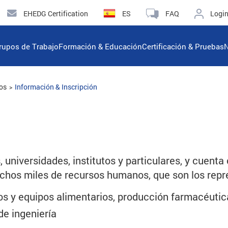
EHEDG Certification
ES
FAQ
Logi
rupos de Trabajo
Formación & Educación
Certificación & Pruebas
N
os
Información & Inscripción
universidades, institutos y particulares, y cuent
chos miles de recursos humanos, que son los rep
os y equipos alimentarios, producción farmacéuti
e ingeniería