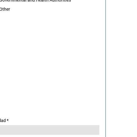
Other
dad
*