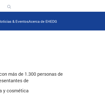
n
oticias & Eventos
Acerca de EHEDG
a con más de 1.300 personas de
resentantes de
ca y cosmética