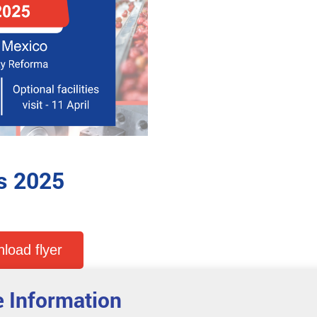
s 2025
load flyer
 Information