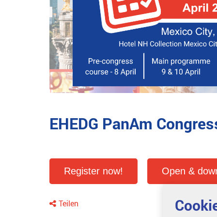
EHEDG PanAm Congres
Register now!
Open & down
Cookie
Teilen