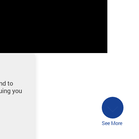
nd to
uing you
See More