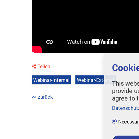
Cookie
Teilen
Webinar-Internal
Webinar-External
This webs
provide u
<< zurück
agree to 
Datenschut
Necessar