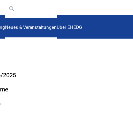
n
ung
Neues & Veranstaltungen
Über EHEDG
6/2025
mme
)