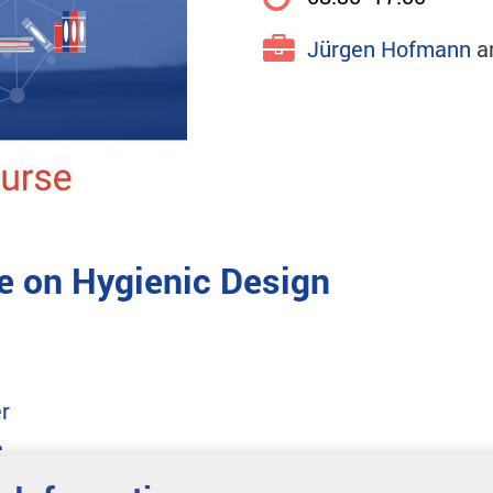
Jürgen Hofmann
a
 on Hygienic Design
r
e
.