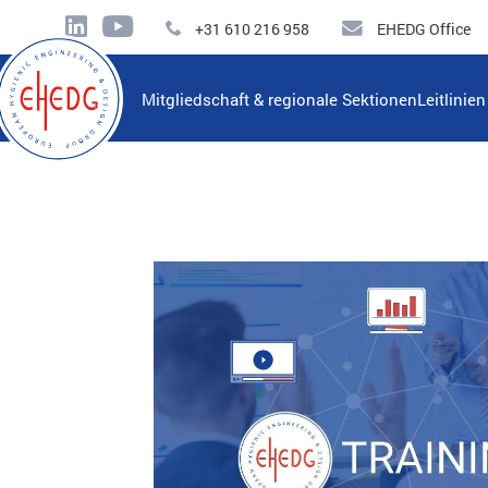
+31 610 216 958
EHEDG Office
Mitgliedschaft & regionale Sektionen
Leitlinie