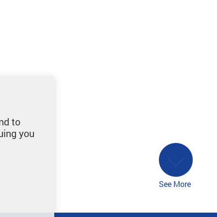
nd to
uing you
See More