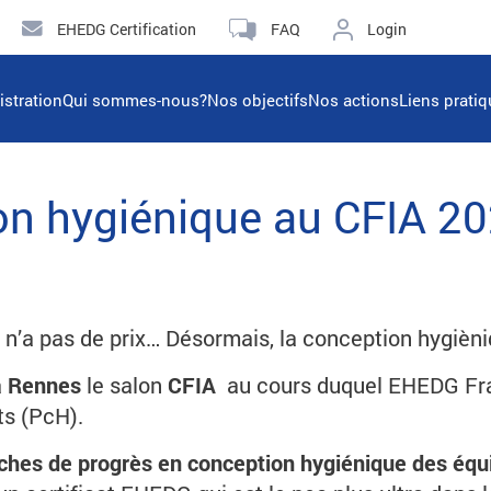
EHEDG Certification
FAQ
Login
istration
Qui sommes-nous?
Nos objectifs
Nos actions
Liens prati
ion hygiénique au CFIA 2
 n’a pas de prix… Désormais, la conception hygièniq
à
Rennes
le salon
CFIA
au cours duquel EHEDG Fra
s (PcH).
hes de progrès en conception hygiénique des éq