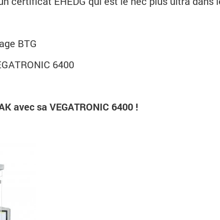
d'un certificat EHEDG qui est le nec plus ultra dans
lage BTG
 VEGATRONIC 6400
LAPAK avec sa VEGATRONIC 6400 !