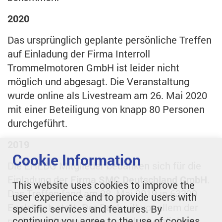
2020
Das ursprünglich geplante persönliche Treffen
auf Einladung der Firma Interroll
Trommelmotoren GmbH ist leider nicht
möglich und abgesagt. Die Veranstaltung
wurde online als Livestream am 26. Mai 2020
mit einer Beteiligung von knapp 80 Personen
durchgeführt.
2019
Cookie Information
Die EHEDG Mitglieder bedanken sich für die
Einladung der
Firma SMC Deutschland GmbH
.
This website uses cookies to improve the
Das Treffen fand am 28. Mai 2019 in 63329
user experience and to provide users with
Egelsbach statt. Der Dank gilt vor allem der
specific services and features. By
continuing you agree to the use of cookies.
perfekten Organisation und der herzlichen