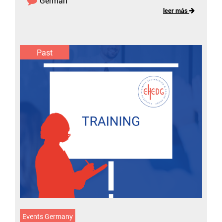
German
leer más
Past
Events Germany