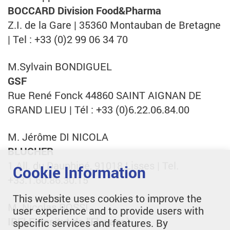
BOCCARD Division Food&Pharma
Z.I. de la Gare | 35360 Montauban de Bretagne
| Tel : +33 (0)2 99 06 34 70
M.Sylvain BONDIGUEL
GSF
Rue René Fonck 44860 SAINT AIGNAN DE
GRAND LIEU | Tél : +33 (0)6.22.06.84.00
M. Jérôme DI NICOLA
BLUCHER
1 All. du Dauphiné, 91018 Lisses | Tel.
Cookie Information
+33.1.60.86.30.15
This website uses cookies to improve the
M. Nicolas ROSSI
user experience and to provide users with
IDELE (Insitut de l'Elevage)
specific services and features. By