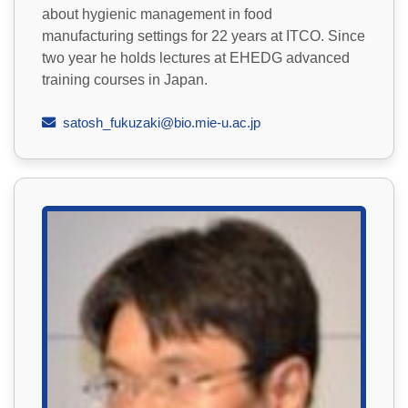
about hygienic management in food
manufacturing settings for 22 years at ITCO. Since
two year he holds lectures at EHEDG advanced
training courses in Japan.
satosh_fukuzaki@bio.mie-u.ac.jp