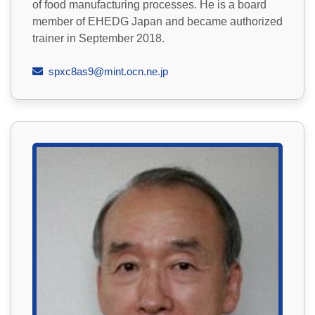
of food manufacturing processes. He is a board
member of EHEDG Japan and became authorized
trainer in September 2018.
spxc8as9@mint.ocn.ne.jp