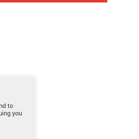
nd to
uing you