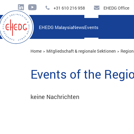
+31 610 216 958
EHEDG Office
EHEDG Malaysia
News
Events
Home
Mitgliedschaft & regionale Sektionen
Region
Events of the Regi
keine Nachrichten