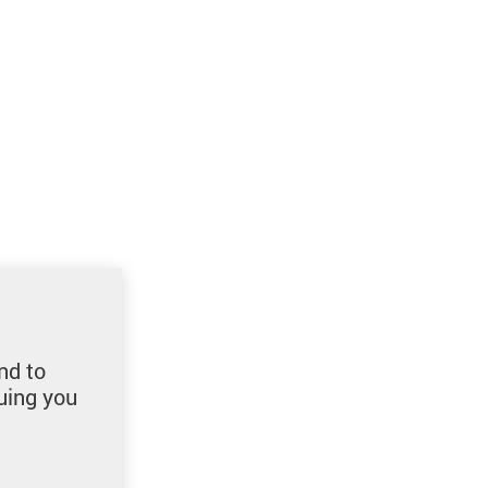
nd to
uing you