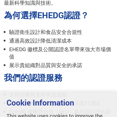
最新科學知識與技術。
為何選擇EHEDG認證？
驗證衛生設計和食品安全合規性
通過高效設計降低清潔成本
EHEDG 徽標及公開認證名單帶來強大市場價
值
展示貴組織對品質與安全的承諾
我們的認證服務
全程指導與支持申請流程
Cookie Information
EHEDG 授權實驗室按公認方法進行測試
EHEDG 授權評估員（AEO）進行設計評估與
This website uses cookies to improve the