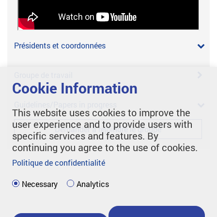
Présidents et coordonnées
Groupe de travail
Cookie Information
Guidelines/Papers in progress
This website uses cookies to improve the
user experience and to provide users with
Demander à rejoindre le groupe
specific services and features. By
continuing you agree to the use of cookies.
Politique de confidentialité
Necessary
Analytics