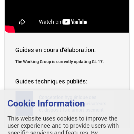
Guides en cours d'élaboration:
The Working Group is currently updating GL 17.
Guides techniques publiés:
Conception hygiénique des
Cookie Information
pompes, des homogénéisateurs
GL 17
et dispositifs d’amortissement
This website uses cookies to improve the
user experience and to provide users with
specific services and features. By