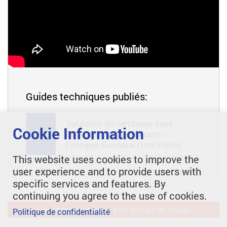
Guides techniques publiés:
Validation du nettoyage dans
Cookie Information
l’industrie agroalimentaire –
GL 45
Principes Généraux (1ère Partie)
This website uses cookies to improve the
user experience and to provide users with
specific services and features. By
continuing you agree to the use of cookies.
Demande d'adhésion à un groupe de travail.
Politique de confidentialité