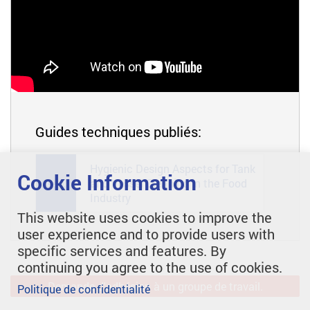
Guides techniques publiés:
Hygienic Design Aspects for Tank
Cookie Information
and Vessel Cleaning in the Food
GL 51
Industry
This website uses cookies to improve the
user experience and to provide users with
specific services and features. By
continuing you agree to the use of cookies.
Demande d'adhésion à un groupe de travail.
Politique de confidentialité