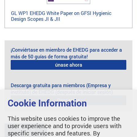
GL WP1 EHEDG White Paper on GFSI Hygienic
Design Scopes JI & JII
¡Conviértase en miembro de EHEDG para acceder a
más de 50 guías de forma gratuita!
únase ahora
Descarga gratuita para miembros (Empresa y
instituto) de EHEDG (después de iniciar sesión)
Descargar
Cookie Information
This website uses cookies to improve the
user experience and to provide users with
Volver al
specific services and features. By
catálogo