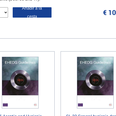
Añadir a la
€ 1
cesta