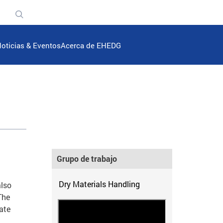
n
oticias & Eventos
Acerca de EHEDG
Grupo de trabajo
Dry Materials Handling
also
The
rate