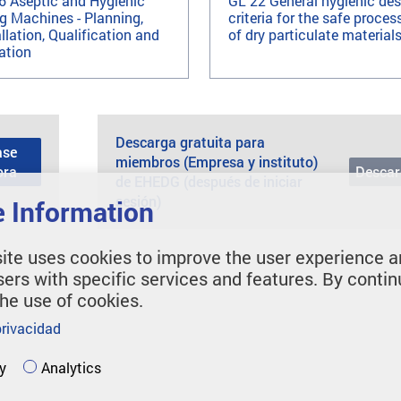
6 Aseptic and Hygienic
GL 22 General hygienic des
ng Machines - Planning,
criteria for the safe proces
llation, Qualification and
of dry particulate material
ation
Descarga gratuita para
ase
miembros (Empresa y instituto)
ora
Descar
de EHEDG (después de iniciar
sesión)
 Information
ite uses cookies to improve the user experience a
sers with specific services and features. By contin
the use of cookies.
privacidad
y
Analytics