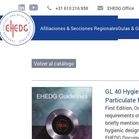
+31 610 216 958
EHEDG Office
Afiliaciones & Secciones Regionales
Guías & G
Volver al catálogo
GL 40
Hygien
Particulate 
First Edition, 
requirements of
briefly mention
hygienic design
EHEDG Documen