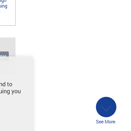
ign
sing
s
gar
nd to
uing you
See More