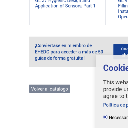
GL 37 Hygienic Design and
GL 4
Application of Sensors, Part 1
Filli
Insta
Oper
¡Conviértase en miembro de
ún
EHEDG para acceder a más de 50
ah
guías de forma gratuita!
Cookie
This webs
provide u
Volver al catálogo
agree to 
Política de 
Necessar