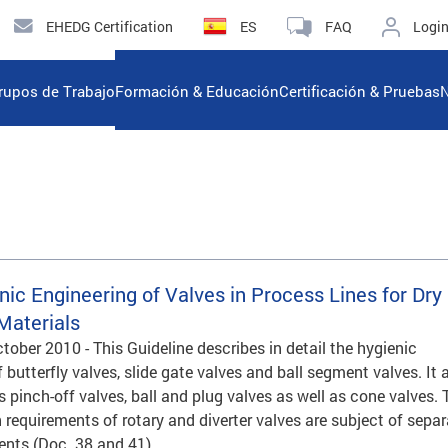
EHEDG Certification
ES
FAQ
Logi
rupos de Trabajo
Formación & Educación
Certificación & Pruebas
N
ic Engineering of Valves in Process Lines for Dry
Materials
October 2010 - This Guideline describes in detail the hygienic
 butterfly valves, slide gate valves and ball segment valves. It 
s pinch-off valves, ball and plug valves as well as cone valves. 
 requirements of rotary and diverter valves are subject of sepa
ts (Doc. 38 and 41).