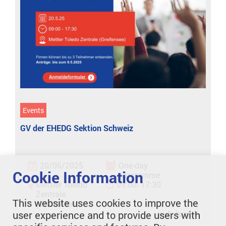
Events
GV der EHEDG Sektion Schweiz
20/05/2025
One-day
Cookie Information
programme
Mettler Toledo
09:00- 17:30
Zentrale
This website uses cookies to improve the
(Greifensee)
user experience and to provide users with
mehr lesen