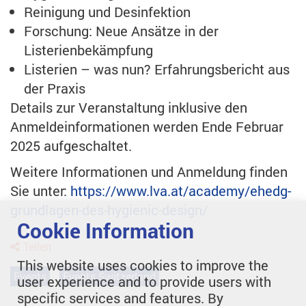
Reinigung und Desinfektion
Forschung: Neue Ansätze in der
Listerienbekämpfung
Listerien – was nun? Erfahrungsbericht aus
der Praxis
Details zur Veranstaltung inklusive den
Anmeldeinformationen werden Ende Februar
2025 aufgeschaltet.
Weitere Informationen und Anmeldung finden
Sie unter:
https://www.lva.at/academy/ehedg-
grundlagen-des-hygienic-design/
Cookie Information
Teilen
This website uses cookies to improve the
Events
Events Switzerland
user experience and to provide users with
specific services and features. By