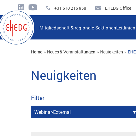
+31 610 216 958
EHEDG Office
Mitgliedschaft & regionale Sektionen
Leitlinie
Home
Neues & Veranstaltungen
Neuigkeiten
EHE
Neuigkeiten
Filter
Webinar-External