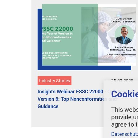
Industry Stories
25-03-2025
Cookie
Insights Webinar FSSC 22000 - One Year of
Version 6: Top Nonconformities and
Guidance
This webs
provide u
mehr lesen
agree to 
Datenschut