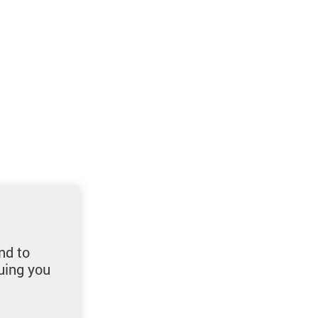
nd to
uing you