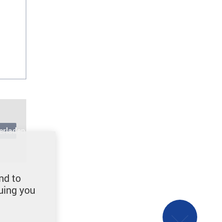
erladen
nd to
uing you