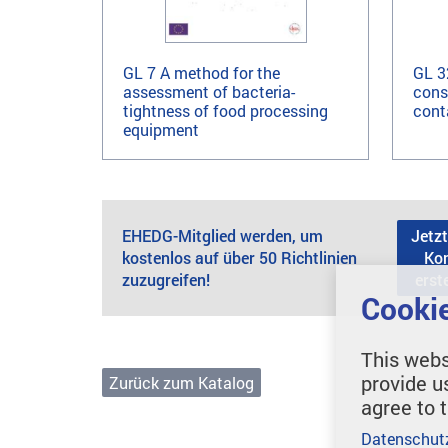
GL 7 A method for the
GL 3
assessment of bacteria-
cons
tightness of food processing
cont
equipment
EHEDG-Mitglied werden, um
Jetzt
kostenlos auf über 50 Richtlinien
Ko
zuzugreifen!
erst
Cookie
This webs
provide u
Zurück zum Katalog
agree to 
Datenschut