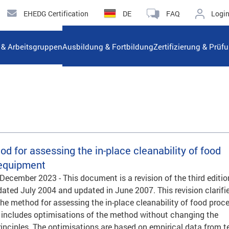
EHEDG Certification
DE
FAQ
Logi
n & Arbeitsgruppen
Ausbildung & Fortbildung
Zertifizierung & Prüf
d for assessing the in-place cleanability of food
 equipment
 December 2023 - This document is a revision of the third editio
 dated July 2004 and updated in June 2007. This revision clarifi
the method for assessing the in-place cleanability of food proc
includes optimisations of the method without changing the
inciples. The optimisations are based on empirical data from t