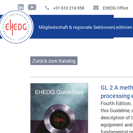
+31 610 216 958
EHEDG Office
Mitgliedschaft & regionale Sektionen
Leitlinie
Zurück zum Katalog
GL 2
A metho
processing
Fourth Edition,
this Guideline,
description of 
equipment and 
fundamental pr