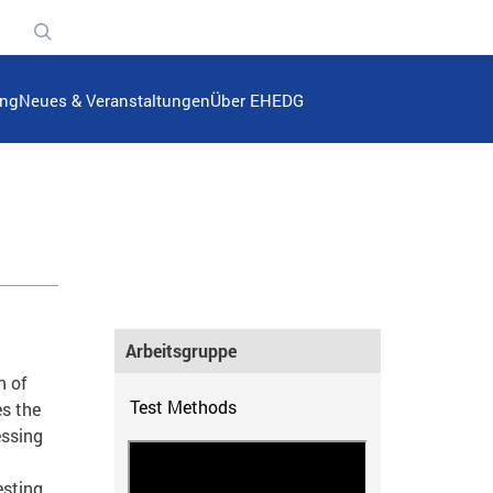
n
ung
Neues & Veranstaltungen
Über EHEDG
Arbeitsgruppe
n of
Test Methods
es the
essing
esting