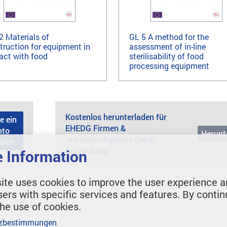
2 Materials of
GL 5 A method for the
truction for equipment in
assessment of in-line
act with food
sterilisability of food
processing equipment
Kostenlos herunterladen für
e ein
EHEDG Firmen &
nto
Herunt
Institutsmitglieder (nach
ellen
Anmeldung)
 Information
ite uses cookies to improve the user experience a
sers with specific services and features. By contin
the use of cookies.
zbestimmungen